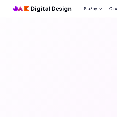
Digital Design
Služby
O n