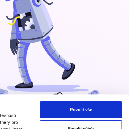
Povolit vše
těvnosti
tnery pro
Povolit výběr